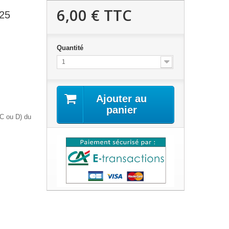
6,00 €
TTC
025
Quantité
1
Ajouter au
panier
 C ou D) du