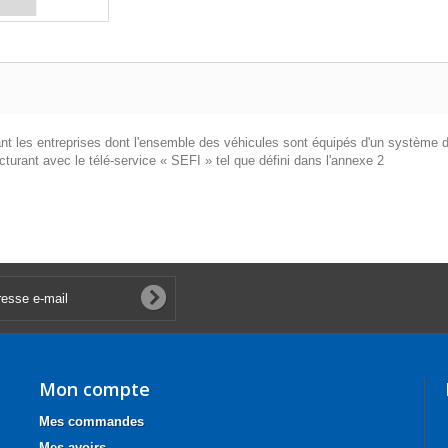
t les entreprises dont l'ensemble des véhicules sont équipés d'un système de 
cturant avec le télé-service « SEFI » tel que défini dans l'annexe 2
Mon compte
Mes commandes
Mes avoirs